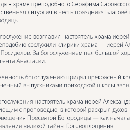
ода в храме преподобного Серафима Саровског
ственная литургия в честь праздника Благове
ро́дицы.
гослужение возглавил настоятель храма иерей
еподобию сослужили клирики храма — иерей А
 Посиделов. За богослужением пел большой хор
гента Анастасии.
венность богослужению придал прекрасный к
лненный выпускниками приходской школы звон
огослужения настоятель храма иерей Алексан
рующим с проповедью, в которой раскрыл духов
овещения Пресвятой Богородицы — как начала
 явления великой тайны Боговоплощения.