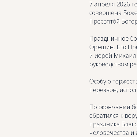
7 апреля 2026 г
совершена Боже
Пресвято́й Бого
Праздничное бо
Орешин. Его Пр
и иерей Михаил
руководством ре
Особую торжест
перезвон, испо
По окончании б
обратился к ве
праздника Благ
человечества и