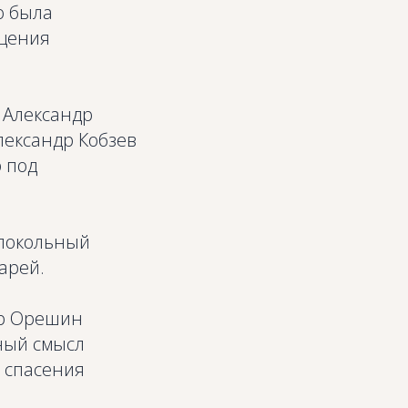
о была
́щения
 Александр
лександр Кобзев
 под
олокольный
арей.
др Орешин
ный смысл
 спасения