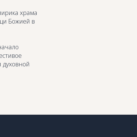
лирика храма
щи Божией в
начало
естивое
л духовной