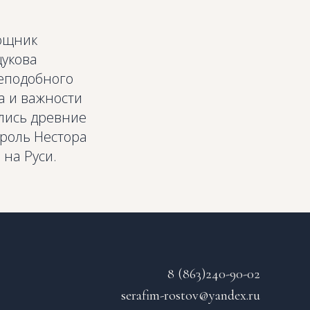
мощник
щукова
еподобного
а и важности
лись древние
 роль Нестора
на Руси.
8 (863)240-90-02
serafim-rostov@yandex.ru