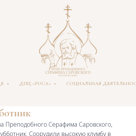
ДЕ
ДПЦ «РОСА»
СОЦИАЛЬНАЯ ДЕЯТЕЛЬНО
ботник
ма Преподобного Серафима Саровского,
убботник. Соорудили высокую клумбу в