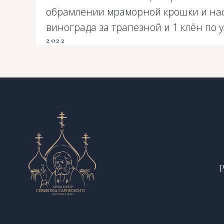
обрамлении мраморной крошки и насе
винограда за трапезной и 1 клён по 
2022
Р