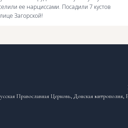
лили ее нарциссами. Посадили 7 кустов
улице Загорской!
усская Православная Церковь, Донская митрополия, Р