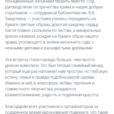
объединённые желанием творить вместе. Под
руководством сестричества храма и наших добрых
соратников — сотрудников библиотеки им. В.А.
Закруткина — участники учились передавать на
бумаге светлые образы, дорогие каждому сердцу.
Кисти плавно скользили по листам, а акварельные
краски оживали, рождая на бумаге образ нашего
храма, утопающего в зелени весеннего сада, с
нежными цветами и раскидистыми деревьями.
Эта встреча стала гораздо больше, чем просто
уроком живописи. Это был тёплый семейный вечер,
который ещё раз напомнил нам простую, но глубокую
истину: семья и правда подобна малой Церкви.
Именно в ней, в атмосфере любви, терпения и
совместного творчества, рождаются
взаимопонимание, радость и подлинная красота.
Благодарим всех участников и организаторов за
подаренное время вдохновения! Надеемся, что такие