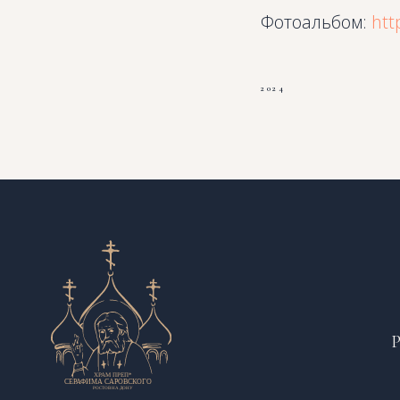
Фотоальбом:
htt
2024
Р