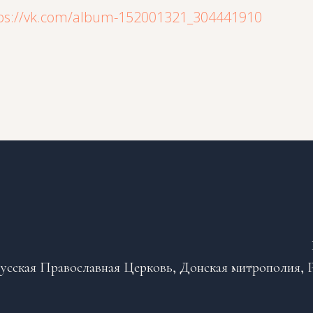
ps://vk.com/album-152001321_304441910
усская Православная Церковь, Донская митрополия, Р