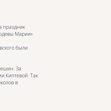
а праздник
одевы Марии».
вского были
решин. За
и Киптевой. Так
колов в