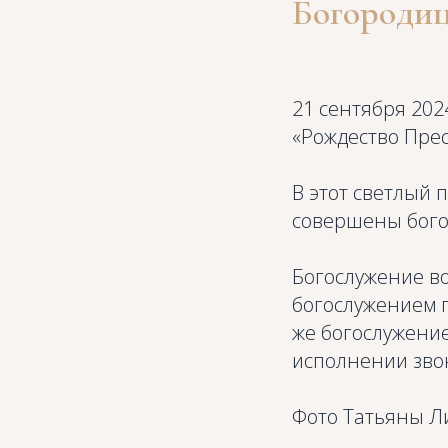
Богороди
21 сентября 202
«Рождество Пре
В этот светлый 
совершены бого
Богослужение в
богослужением п
же богослужени
исполнении зво
Фото Татьяны Л