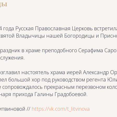
цы
4 года Русская Православная Церковь встретил
святой Владычицы нашей Богородицы и Присн
праздник в храме преподобного Серафима Саро
служения.
озглавил настоятель храма иерей Александр О
ел большой хор под руководством регента Юли
е сопровождалось прекрасным перезвоном коло
наря прихода Галины Градобоевой.
итвиновой //
https://vk.com/t_litvinova