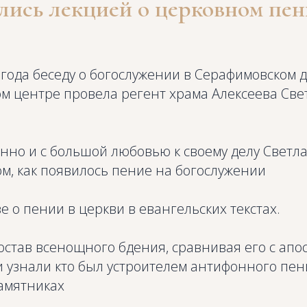
ись лекцией о церковном пе
 года беседу о богослужении в Серафимовском 
м центре провела регент храма Алексеева Све
нно и с большой любовью к своему делу Светл
м, как появилось пение на богослужении
е о пении в церкви в евангельских текстах.
став всенощного бдения, сравнивая его с апо
 узнали кто был устроителем антифонного пени
амятниках