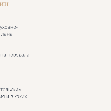
нии
духовно-
тлана
ана поведала
стольским
я и в каких