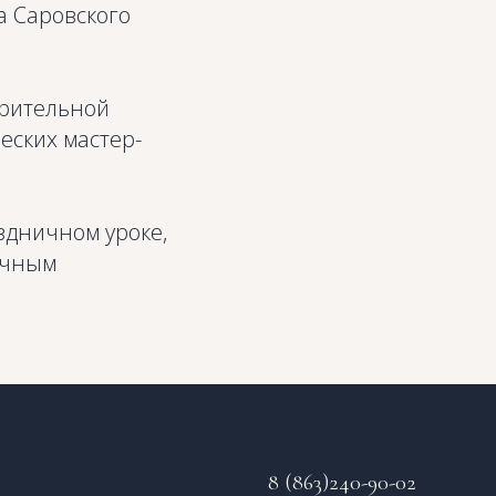
а Саровского
орительной
еских мастер-
здничном уроке,
ичным
8 (863)240-90-02