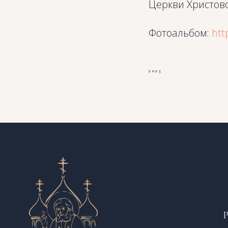
Церкви Христово
Фотоальбом:
htt
2023
Р