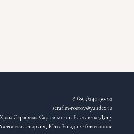
8 (863)240-90-02
serafim-rostov@yandex.ru
Храм Серафима Саровского г. Ростов-на-Дону
остовская епархия, Юго-Западное благочиние