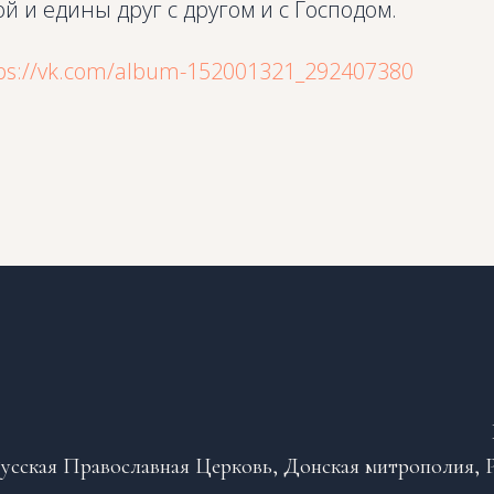
й и едины друг с другом и с Господом.
ps://vk.com/album-152001321_292407380
усская Православная Церковь, Донская митрополия, Р