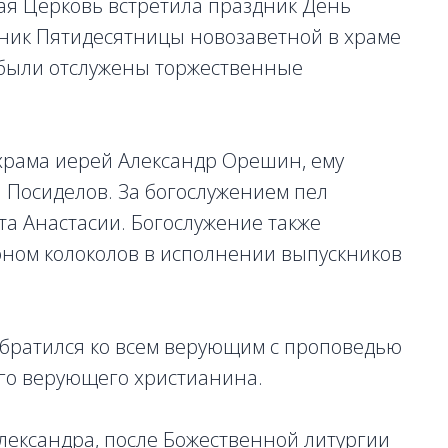
ная Церковь встретила праздник День
дник Пятидесятницы новозаветной в храме
 были отслужены торжественные
храма иерей Александр Орешин, ему
 Посиделов. За богослужением пел
та Анастасии. Богослужение также
ном колоколов в исполнении выпускников
обратился ко всем верующим с проповедью
ого верующего христианина.
лександра, после Божественной литургии