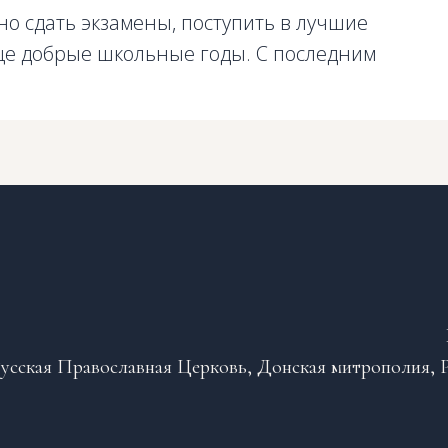
но сдать экзамены, поступить в лучшие
дце добрые школьные годы. С последним
усская Православная Церковь, Донская митрополия, Р