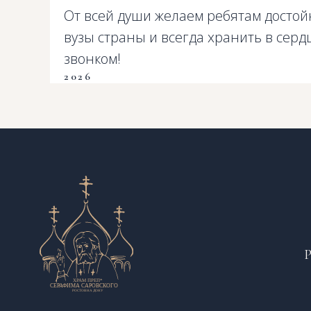
От всей души желаем ребятам достой
вузы страны и всегда хранить в сер
звонком!
2026
Р