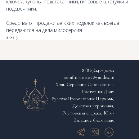
ключей, кулоны, подстаканники, гипсовые шкатулки и
подсвечники.
Средства от продажи детских поделок как всегда
передаются на дела милосердия.
2023
8 (863)240-90-02
serafim-rostov@yandex.ru
Храм Серафима Саровского г.
Ростов-на-Дону
Русская Православная Церковь,
Донская митрополия,
Ростовская епархия, Юго-
Западное благочиние