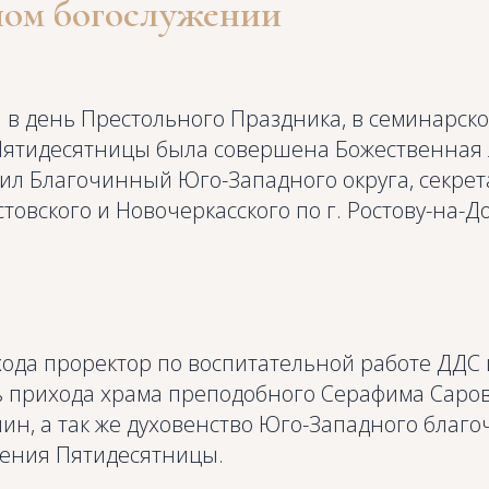
ом богослужении
а в день Престольного Праздника, в семинарск
ятидесятницы была совершена Божественная 
вил Благочинный Юго-Западного округа, секрет
товского и Новочеркасского по г. Ростову-на-
хода проректор по воспитательной работе ДДС 
ль прихода храма преподобного Серафима Саро
н, а так же духовенство Юго-Западного благо
ения Пятидесятницы.