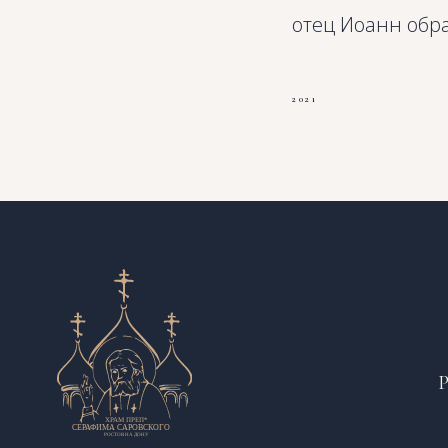
отец Иоанн обра
2021
Р