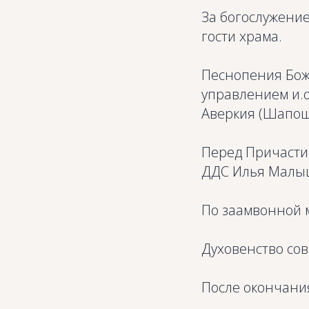
За богослужени
гости храма.
Песнопения Бож
управлением и.о
Аверкия (Шапош
Перед Причастие
ДДС Илья Малыш
По заамвонной 
Духовенство сов
После окончания