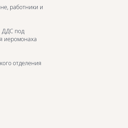
не, работники и
 ДДС под
ия иеромонаха
ского отделения