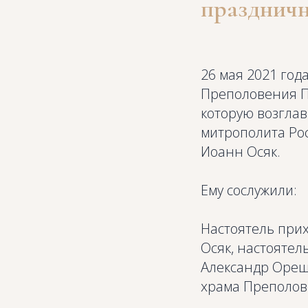
праздничн
26 мая 2021 год
Преполовения П
которую возгла
митрополита Рос
Иоанн Осяк.
Ему сослужили:
Настоятель при
Осяк, настояте
Александр Ореши
храма Преполов