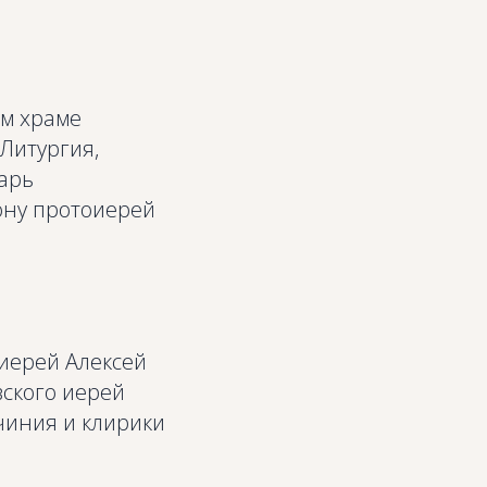
ом храме
Литургия,
арь
Дону протоиерей
иерей Алексей
вского иерей
чиния и клирики