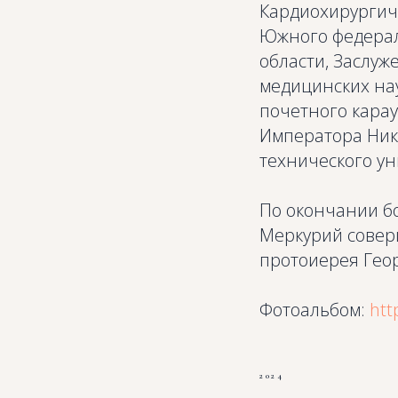
Кардиохирургич
Южного федераль
области, Заслуж
медицинских на
почетного кара
Императора Нико
технического ун
По окончании б
Меркурий совер
протоиерея Гео
Фотоальбом:
htt
2024