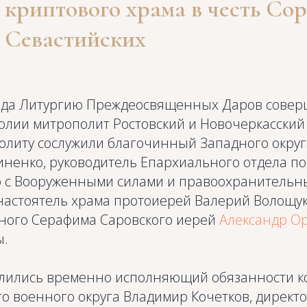
 криптового храма в честь Со
 Севастийских
года Литургию Преждеосвященных Даров совер
олии митрополит Ростовский и Новочеркасский
олиту сослужили благочинный Западного округ
ненко, руководитель Епархиального отдела по
 с Вооруженными силами и правоохранитель
настоятель храма протоиерей Валерий Волощук
ного Серафима Саровского иерей
Александр О
ы.
олились временно исполняющий обязанности 
о военного округа Владимир Кочетков, директ