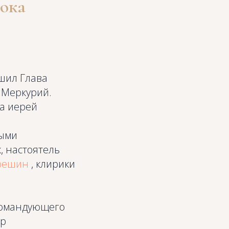
рока
шил Глава
 Меркурий.
а иерей
ными
, настоятель
решин
, клирики
командующего
ор