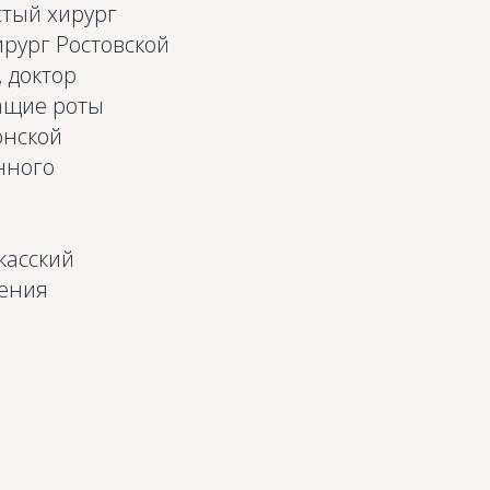
стый хирург
рург Ростовской
 доктор
ащие роты
онской
нного
касский
ления