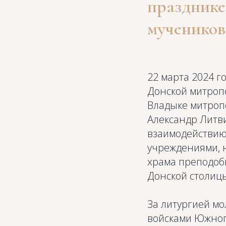
празднике
мучеников
22 марта 2024 
Донской митроп
Владыке митроп
Александр Литви
взаимодействию
учреждениями, 
храма преподоб
Донской столиц
За литургией м
войсками Южног