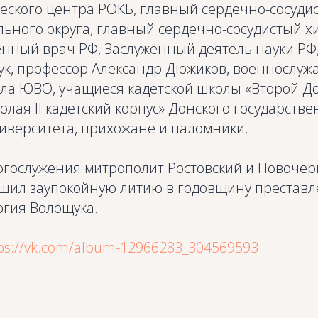
еского центра РОКБ, главный сердечно-сосуди
ного округа, главный сердечно-сосудистый хи
енный врач РФ, Заслуженный деятель науки РФ,
ук, профессор Александр Дюжиков, военнослуж
ула ЮВО, учащиеся кадетской школы «Второй Д
лая II кадетский корпус» Донского государстве
иверситета, прихожане и паломники.
огослужения митрополит Ростовский и Новочер
шил заупокойную литию в годовщину престав
ргия Волощука.
ps://vk.com/album-12966283_304569593